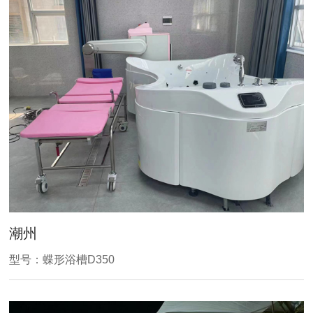
潮州
型号：蝶形浴槽D350