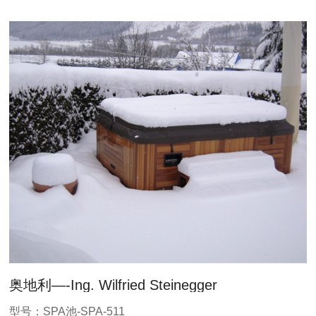
奥地利—-Ing. Wilfried Steinegger
型号：SPA池-SPA-511